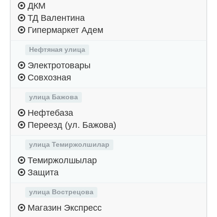
ДКМ
ТД Валентина
Гипермаркет Адем
Нефтяная улица
Электротовары
Совхозная
улица Бажова
Нефтебаза
Переезд (ул. Бажова)
улица Темиржолшилар
Темиржолшылар
Защита
улица Вострецова
Магазин Экспресс