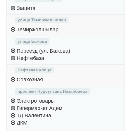
Защита
улица Темиржолшилар
Темиржолшылар
улица Бажова
Переезд (ул. Бажова)
Нефтебаза
Нефтяная улица
Совхозная
проспект Нурсултана Назарбаева
Электротовары
Гипермаркет Адем
ТД Валентина
ДКМ