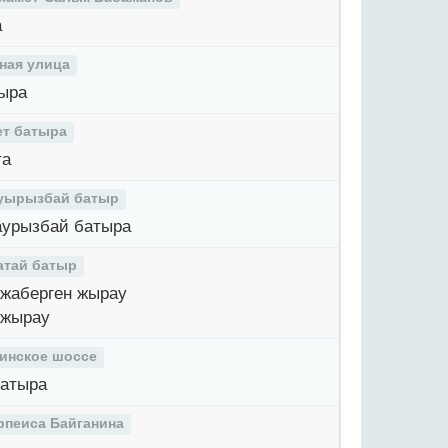
а
ная улица
ыра
ет батыра
та
уырызбай батыр
урызбай батыра
атай батыр
жаберген жырау
 жырау
инское шоссе
атыра
рпеиса Байганина