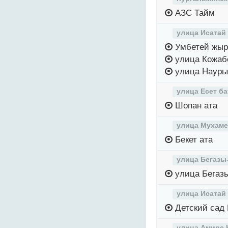
АЗС Тайм
улица Исатай
Умбетей жыр
улица Кожаб
улица Науры
улица Есет б
Шопан ата
улица Мухаме
Бекет ата
улица Бегазы
улица Бегаз
улица Исатай
Детский сад
улица Амире 