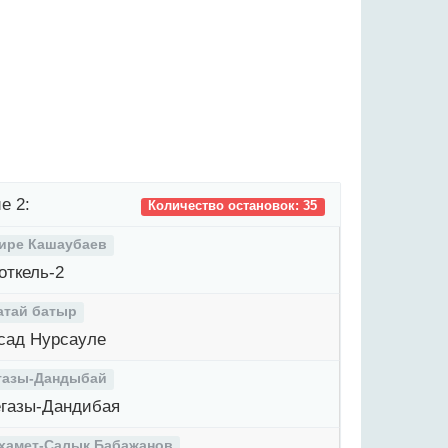
е 2:
Количество остановок: 35
ире Кашаубаев
откель-2
атай батыр
сад Нурсауле
газы-Дандыбай
газы-Дандибая
хамет-Салык Бабажанов