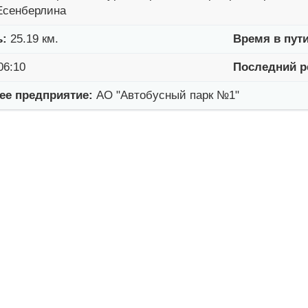
Есенберлина
ь:
25.19 км.
Время в пути
06:10
Последний р
е предприятие:
АО "Автобусный парк №1"