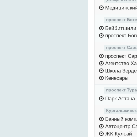
Медицинский
проспект Бог
Бейбитшили
проспект Бог
проспект Сар
проспект Са
Агентство Ха
Школа Зерде
Кенесары
проспект Тура
Парк Астана
Кургальжинск
Банный комп
Автоцентр С
ЖК Кулсай