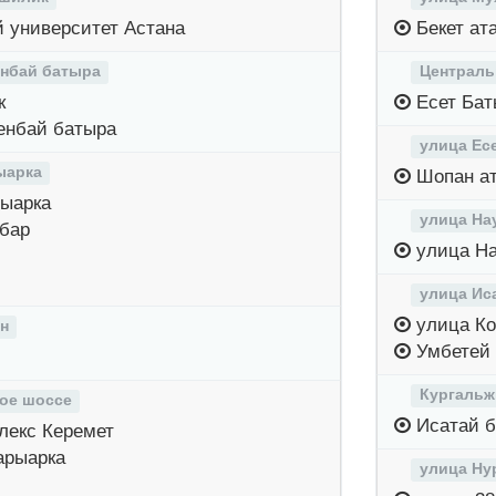
 университет Астана
Бекет ат
енбай батыра
Централь
к
Есет Бат
енбай батыра
улица Ес
ыарка
Шопан а
рыарка
улица На
бар
улица На
улица Ис
улица Ко
н
Умбетей
Кургальж
ое шоссе
Исатай б
лекс Керемет
арыарка
улица Ну