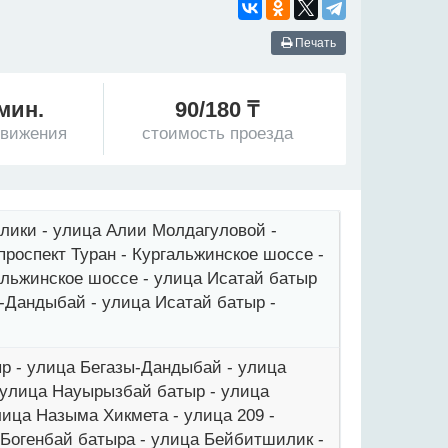
Печать
 мин.
90/180 ₸
движения
стоимость проезда
лики - улица Алии Молдагуловой -
проспект Туран - Кургальжинское шоссе -
альжинское шоссе - улица Исатай батыр
-Дандыбай - улица Исатай батыр -
р - улица Бегазы-Дандыбай - улица
 улица Науырызбай батыр - улица
лица Назыма Хикмета - улица 209 -
т Богенбай батыра - улица Бейбитшилик -