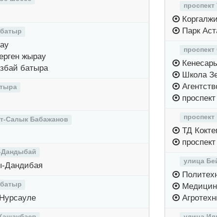
проспект
Коргалжи
Парк Аст
 батыр
ау
проспект
ерген жырау
Кенесар
збай батыра
Школа З
Агентств
атыра
проспект
проспект
т-Салык Бабажанов
ТД Кокте
проспект
-Дандыбай
улица Бе
ы-Дандибая
Политехн
 батыр
Медицинс
 Нурсауле
Агротехн
Кашаубаев
улица Ил