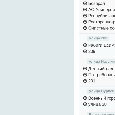
Бозарал
АО Универси
Республикан
Ресторанно-р
Очистные со
улица 209
Рабиги Есим
209
улица Назыма
Детский сад 
По требован
201
улица Нурпеи
Военный гор
улица 38
Кургальжинск