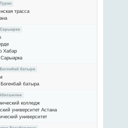
 Туран
нская трасса
ана
 Сарыарка
ы
ерде
о Хабар
 Сарыарка
 Богенбай батыра
м
 Богенбай батыра
йбитшилик
ический колледж
кий университет Астана
ический университет
ияса Есенберлина