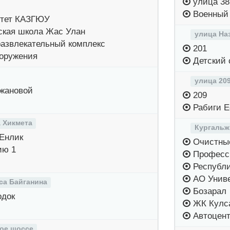
улица 38
Военный 
тет КАЗГЮУ
ская школа Жас Улан
улица На
азвлекательный комплекс
201
оружения
Детский 
улица 20
жановой
209
Рабиги Е
 Хикмета
Кургальж
Енлик
Очистные
ию 1
Професси
Республи
АО Унив
са Байганина
Бозарал
одок
ЖК Кулс
Автоцент
ое шоссе