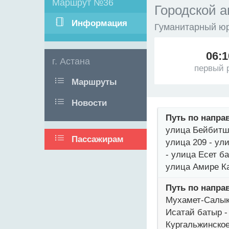
Маршрут №36
Городской а
Информация
Гуманитарный юр
06:1
г. Астана
первый 
Маршруты
Новости
Путь по напра
улица Бейбитши
Пассажирам
улица 209 - ул
- улица Есет б
улица Амире К
Путь по напра
Мухамет-Салык 
Исатай батыр -
Кургальжинское