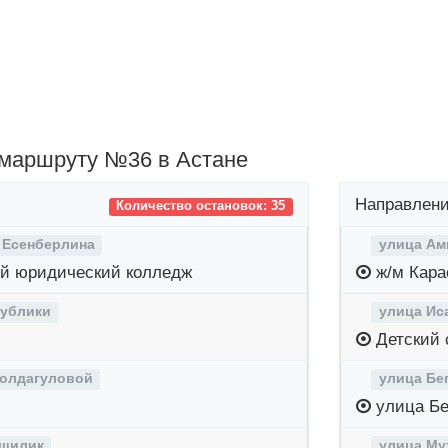
 маршруту №36 в Астане
Направлени
Количество остановок: 35
 Есенберлина
улица Ам
й юридический колледж
ж/м Кара
публики
улица Ис
Детский 
олдагуловой
улица Бе
улица Бе
тшилик
улица Му