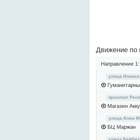
Движение по
Направление 1:
улица Илияса
Гуманитарны
проспект Рес
Магазин Акку
улица Алии М
БЦ Маржан
улица Бейби