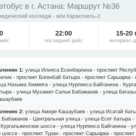
втобус в г. Астана: Маршрут №36
идический колледж - ж/м Караоткель-2
0
22:00
15-20
рейс
последний рейс
интервал 
влению 1:
улица Илияса Есенберлина - проспект Респуб
лик - проспект Богенбай батыра - проспект Сарыарка - 
ица Назыма Хикмета - улица Нурпеиса Байганина - Кург
атыра - улица Мухамет-Салык Бабажанов - улица Бегазы
ашаубаев
влению 2:
улица Амире Кашаубаев - улица Исатай баты
Бабажанов - Центральная улица - улица Есет батыра -
 Кургальжинское шоссе - улица Нурпеиса Байганина - у
 шоссе - проспект Туран - проспект Сарыарка - проспек