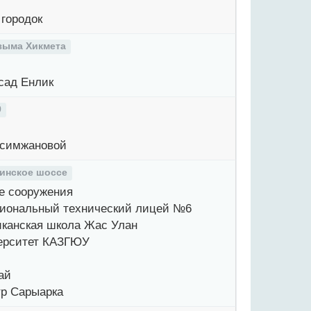
городок
зыма Хикмета
сад Енлик
9
симжановой
инское шоссе
 сооружения
ональный технический лицей №6
канская школа Жас Улан
ерситет КАЗГЮУ
ай
р Сарыарка