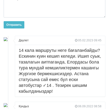
Отправить
Даулет
05.02.2023 09:45
14 кала маршруты неге бағаланбайды?
Ескинин куин кешип келеди. Ишип суык,
тазалагын аитпаганда, Елордасы бола
тура мундай кемшиликтермен кашангы
Жургизе бермекшисиздер. Астана
статусына сай емес бул ески
автобустар ✓14 . Тезирек шешим
кабылданыздар!
Кундыз
06.09.2022 08:58