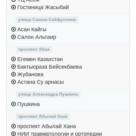
Гостиница Жасыбай
улица Сакена Сейфуллина
Асан Кайгы
Салон Альтаир
проспект Абая
Егемен Казахстан
Бактыораза Бейсекбаева
Жубанова
Астана Су арнасы
улица Александра Пушкина
Пушкина
проспект Абылай Хана
проспект Абылай Хана
НИИ травматологии и ортопедии