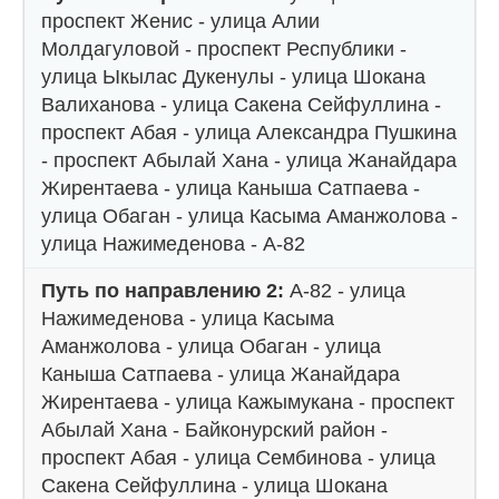
проспект Женис - улица Алии
Молдагуловой - проспект Республики -
улица Ыкылас Дукенулы - улица Шокана
Валиханова - улица Сакена Сейфуллина -
проспект Абая - улица Александра Пушкина
- проспект Абылай Хана - улица Жанайдара
Жирентаева - улица Каныша Сатпаева -
улица Обаган - улица Касыма Аманжолова -
улица Нажимеденова - А-82
Путь по направлению 2:
А-82 - улица
Нажимеденова - улица Касыма
Аманжолова - улица Обаган - улица
Каныша Сатпаева - улица Жанайдара
Жирентаева - улица Кажымукана - проспект
Абылай Хана - Байконурский район -
проспект Абая - улица Сембинова - улица
Сакена Сейфуллина - улица Шокана