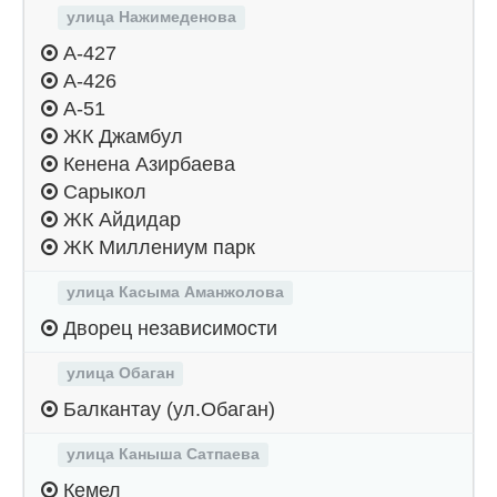
улица Нажимеденова
А-427
А-426
А-51
ЖК Джамбул
Кенена Азирбаева
Сарыкол
ЖК Айдидар
ЖК Миллениум парк
улица Касыма Аманжолова
Дворец независимости
улица Обаган
Балкантау (ул.Обаган)
улица Каныша Сатпаева
Кемел