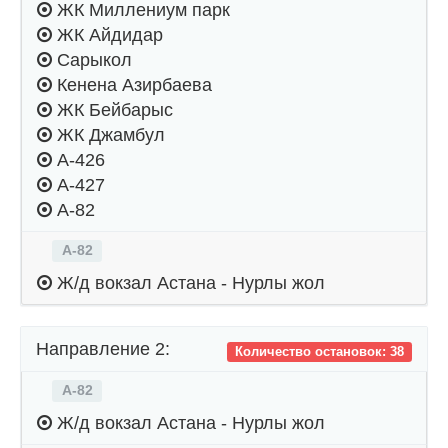
ЖК Миллениум парк
ЖК Айдидар
Сарыкол
Кенена Азирбаева
ЖК Бейбарыс
ЖК Джамбул
А-426
А-427
А-82
А-82
Ж/д вокзал Астана - Нурлы жол
Направление 2:
Количество остановок: 38
А-82
Ж/д вокзал Астана - Нурлы жол