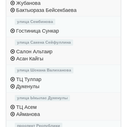
Жубанова
Бактыораза Бейсекбаева
улица Сембинова
Гостиница Сункар
улица Сакена Сейфуллина
Салон Альтаир
Асан Кайгы
улица Шокана Валиханова
ТЦ Тулпар
Дукенулы
улица Ыкылас Дукенулы
ТЦ Асем
Айманова
проспект Республики