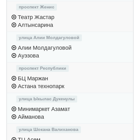
проспект Женис
Театр Жастар
Алтынсарина
улица Алии Молдагуловой
Алии Молдагуловой
Ауэзова
проспект Республики
БЦ Маржан
Астана технопарк
улица Ыкылас Дукенулы
Минимаркет Азамат
Айманова
улица Шокана Валиханова
ТЦ Асем