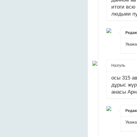
итоги всю
людьми пу
Редак
Уважа
Назгуль
осы 315 ав
дұрыс жүр
анасы Арн
Редак
Уважа