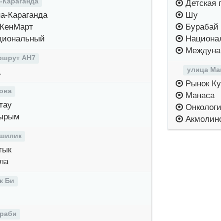
-Караганда
Детская 
а-Караганда
Шу
 КенМарт
Бурабай
циональный
Национал
Междуна
ршрут AH7
улица Ма
1
Рынок Ку
ова
Манаса
тау
Онкологи
уырым
Акмолинс
тшилик
тык
ла
к Би
раби