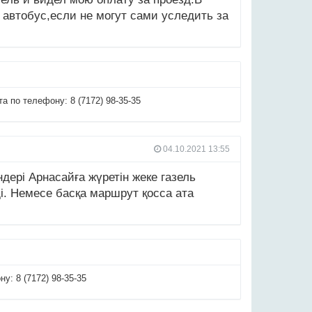
 автобус,если не могут сами уследить за
 по телефону: 8 (7172) 98-35-35
04.10.2021 13:55
дері Арнасайға жүретін жеке газель
і. Немесе басқа маршрут қосса ата
: 8 (7172) 98-35-35