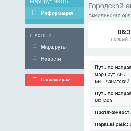
Маршрут №315
Городской а
Информация
Акмолинская обл
06:3
г. Астана
первый 
Маршруты
Новости
Путь по напра
маршрут AH7 - 
Пассажирам
Би - Азиатски
Путь по напра
Манаса
Протяженност
Первый рейс: