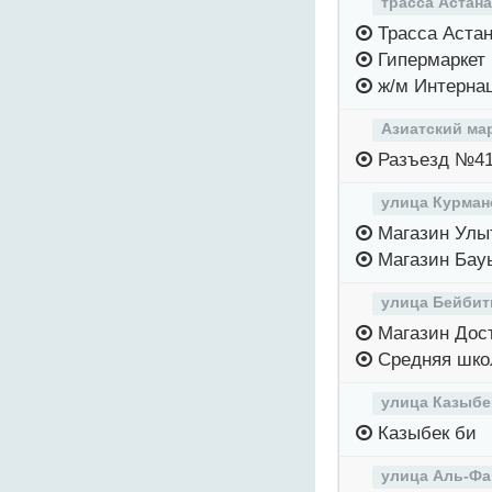
трасса Астана
Трасса Астан
Гипермаркет
ж/м Интерна
Азиатский ма
Разъезд №4
улица Курман
Магазин Улы
Магазин Ба
улица Бейби
Магазин Дос
Средняя шко
улица Казыбе
Казыбек би
улица Аль-Фа