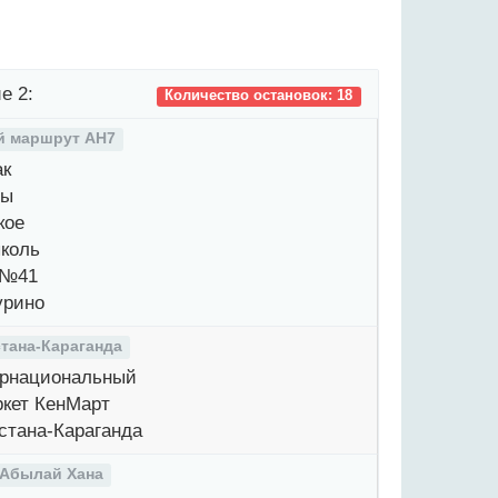
е 2:
Количество остановок: 18
й маршрут AH7
ак
лы
кое
коль
 №41
урино
стана-Караганда
рнациональный
кет КенМарт
стана-Караганда
 Абылай Хана