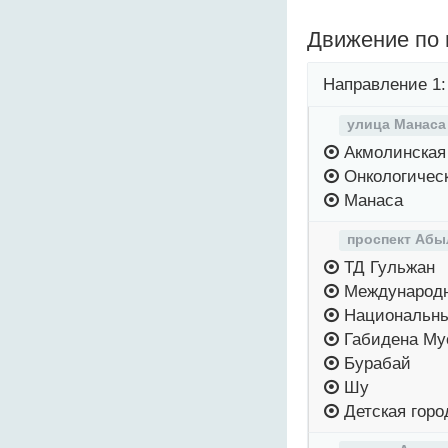
Движение по
Направление 1:
улица Манаса
Акмолинская
Онкологичес
Манаса
проспект Абы
ТД Гульжан
Международн
Национальны
Габидена Му
Бурабай
Шу
Детская горо