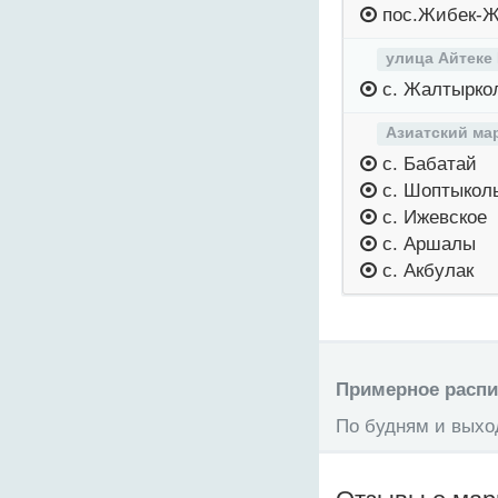
пос.Жибек-
улица Айтеке
с. Жалтырко
Азиатский ма
с. Бабатай
с. Шоптыкол
с. Ижевское
с. Аршалы
с. Акбулак
Примерное распис
По будням и выход