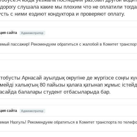
 дорогу слушала какие мы плохим что не оплатили тогда
сть с ними ездиют кондуктора и проверяют оплату.
ция сайта
Администратор
емый пассажир! Рекомендуем обратиться с жалобой в Комитет транспорта
тобусты Арнасай ауылдық округіне де жүргізсе соңғы күн
мейді халықтың 80 пайызы қалаға қатынап жұмыс істейд
асайда балалары студент отбасыларыда бар.
ция сайта
Администратор
емая Назгуль! Рекомендуем обратиться в Комитет транспорта по телефону