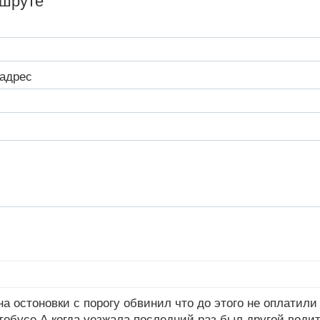
ршруте
адрес
а остоновки с порогу обвинил что до этого не оплатили
тобусе.А когда уезжала последний раз,был другой водит