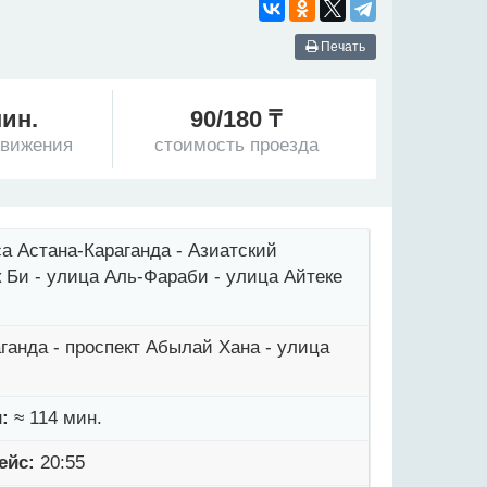
Печать
мин.
90/180 ₸
движения
стоимость проезда
а Астана-Караганда - Азиатский
 Би - улица Аль-Фараби - улица Айтеке
ганда - проспект Абылай Хана - улица
:
≈ 114 мин.
ейс:
20:55