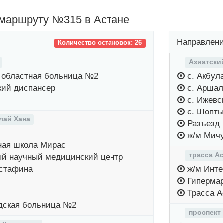
 маршруту №315 в Астане
Направлени
Количество остановок: 26
Азиатски
 областная больница №2
с. Акбул
кий диспансер
с. Арша
с. Ижевс
с. Шопты
лай Хана
Разъезд
ж/м Мич
ая школа Мирас
трасса А
й научный медицинский центр
стафина
ж/м Инте
Гипермар
Трасса А
дская больница №2
проспект