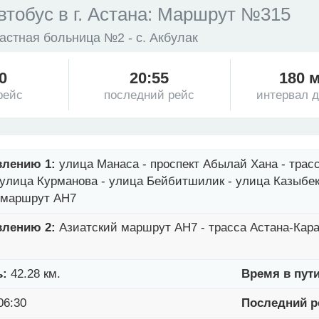
втобус в г. Астана: Маршрут №315
астная больница №2 - с. Акбулак
0
20:55
180 
рейс
последний рейс
интервал 
влению 1:
улица Манаса - проспект Абылай Хана - трасс
улица Курманова - улица Бейбитшилик - улица Казыбек
й маршрут AH7
влению 2:
Азиатский маршрут AH7 - трасса Астана-Кара
ь:
42.28 км.
Время в пути
06:30
Последний р