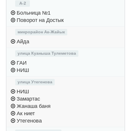
А-2
Больница №1
Поворот на Достык
микрорайон Ак-Жайык
Айда
улица Куаныша Тулеметова
ГАИ
НИШ
улица Утегенова
НИШ
Замартас
Жанаша баня
Ак ниет
Утегенова