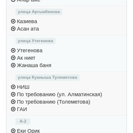
улица Аргынбекова
Казиева
Асан ата
улица Утегенова
Утегенова
Ак ниет
Жанаша баня
улица Куаныша Тулеметова
НИШ
По требованию (ул. Алматинская)
По требованию (Толеметова)
ГАИ
А-2
Еки Орик