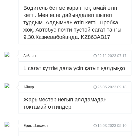
Водитель бетіме қарап тоқтамай өтіп
кетті. Мен еще дайындалвп шығвп
тұрдым. Алдымнан өтіп кетті. Пробка
жоқ. Автобус почти пустой сағат таңғы
9.30.Казиевабойвнда. KZ863AB17
Акбаян
22.11.2023 07:17
1 сағат күттім дала үсіп қатып қалдыққо
Айнур
26.05.2023 09:18
Жарыместер негып аялдамадан
токтамай оттиндер
Ерик Шаяхмет
15.03.2023 05:10