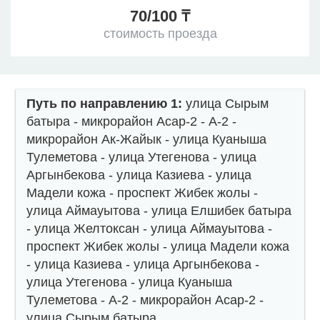
70/100 ₸
стоимость проезда
Путь по направлению 1:
улица Сырым
батыра - микрорайон Асар-2 - А-2 -
микрорайон Ак-Жайык - улица Куаныша
Тулеметова - улица Утегенова - улица
Аргынбекова - улица Казиева - улица
Мадели кожа - проспект Жибек жолы -
улица Аймауытова - улица Елшибек батыра
- улица Желтоксан - улица Аймауытова -
проспект Жибек жолы - улица Мадели кожа
- улица Казиева - улица Аргынбекова -
улица Утегенова - улица Куаныша
Тулеметова - А-2 - микрорайон Асар-2 -
улица Сырым батыра