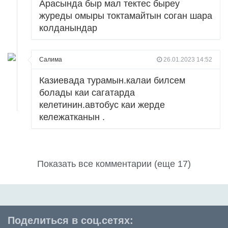
Арасында быр мал тектес быреу
журеды омыры токтамайтын соган шара
колданындар
Салима
26.01.2023 14:52
Казиевада турамын.калаи билсем
болады каи сагатарда
келетинин.автобус каи жерде
кележатканын .
Показать все комментарии (еще 17)
Поделиться в соц.сетях: