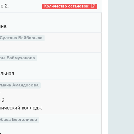
е 2:
Количество остановок: 17
ина
 Султана Бейбарыса
сы Баймуханова
льная
умана Амандосова
т
ый
ический колледж
ббаса Бергалиева