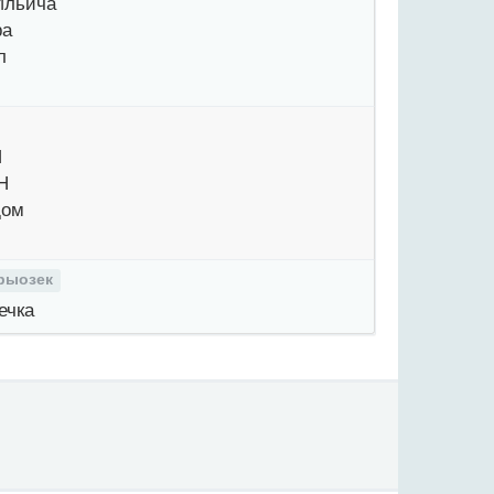
Ильича
ра
л
И
Н
дом
рыозек
ечка