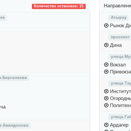
Направлени
Количество остановок: 15
ек
Атырау
Рынок Д
проспект
Дина
улица Му
Вокзал
Привокза
а Бергалиева
улица Та
Институ
Огородн
Политехн
ча
улица Га
Ардагер
а Амандосова