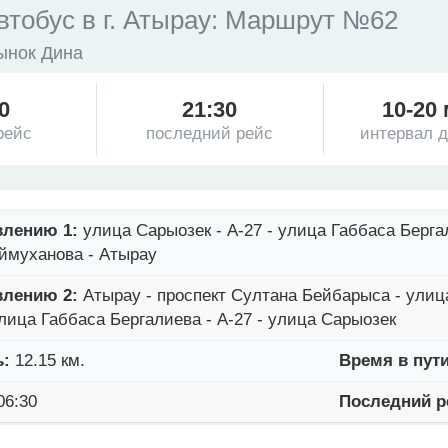
втобус в г. Атырау: Маршрут №62
Рынок Дина
0
21:30
10-20
рейс
последний рейс
интервал 
влению 1:
улица Сарыозек - А-27 - улица Габбаса Берга
ймуханова - Атырау
влению 2:
Атырау - проспект Султана Бейбарыса - ули
лица Габбаса Бергалиева - А-27 - улица Сарыозек
ь:
12.15 км.
Время в пути
06:30
Последний р