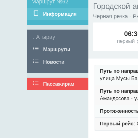
Маршрут №62
Городской а
Информация
Черная речка - 
06:3
г. Атырау
первый 
Маршруты
Новости
Путь по напра
улица Мусы Ба
Пассажирам
Путь по напра
Амандосова - у
Протяженност
Первый рейс: