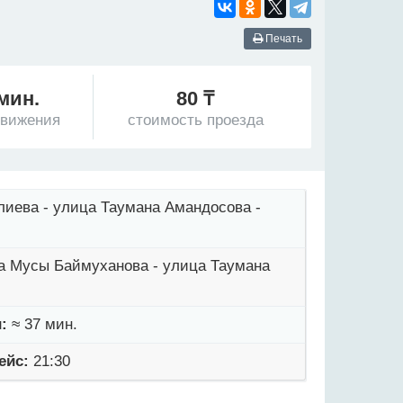
Печать
 мин.
80 ₸
движения
стоимость проезда
лиева - улица Таумана Амандосова -
ца Мусы Баймуханова - улица Таумана
:
≈ 37 мин.
ейс:
21:30