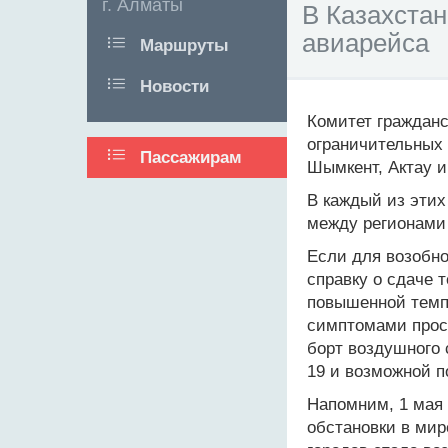
г. Алматы
В Казахста
авиарейса
Маршруты
Новости
Комитет граждан
ограничительных 
Пассажирам
Шымкент, Актау и
В каждый из этих
между регионами 
Если для возобн
справку о сдаче т
повышенной темп
симптомами прост
борт воздушного 
19 и возможной 
Напомним, 1 мая 
обстановки в мир