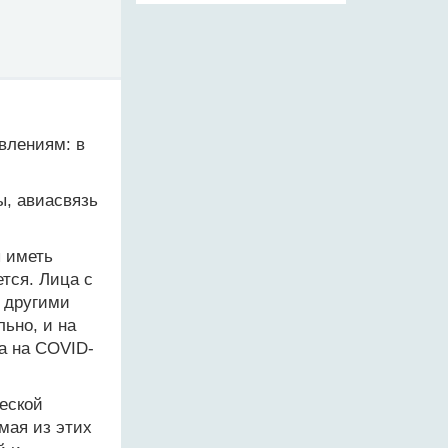
влениям: в
ы, авиасвязь
 иметь
ется. Лица с
 другими
ьно, и на
а на C
O
VID-
еской
мая из этих