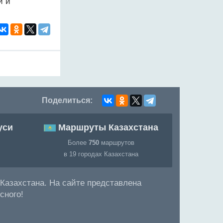
й и
Поделиться:
уси
Маршруты Казахстана
Более
750
маршрутов
в 19 городах Казахстана
Казахстана. На сайте представлена
сного!