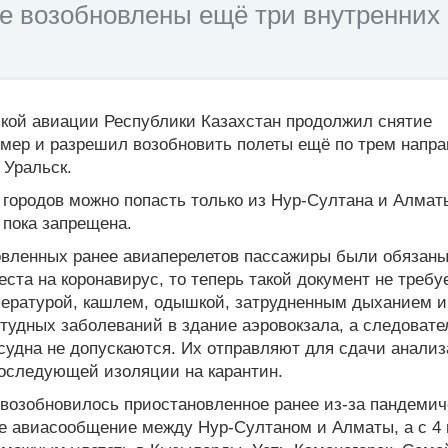
не возобновлены ещё три внутренних
ской авиации Республики Казахстан продолжил снятие
мер и разрешил возобновить полеты ещё по трем напра
 Уральск.
 городов можно попасть только из Нур-Султана и Алмат
пока запрещена.
овленных ранее авиаперелетов пассажиры были обязаны
еста на коронавирус, то теперь такой документ не требу
ературой, кашлем, одышкой, затрудненным дыханием и
удных заболеваний в здание аэровокзала, а следовател
судна не допускаются. Их отправляют для сдачи анализ
последующей изоляции на карантин.
возобновилось приостановленное ранее из-за пандемич
е авиасообщение между Нур-Султаном и Алматы, а с 4 