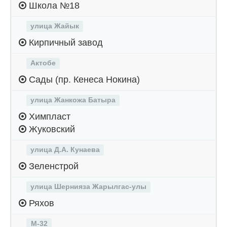
Школа №18
улица Жайык
Кирпичный завод
Актобе
Сады (пр. Кенеса Нокина)
улица Жанкожа Батыра
Химпласт
Жуковский
улица Д.А. Кунаева
Зеленстрой
улица Шернияза Жарылгас-улы
Ряхов
М-32