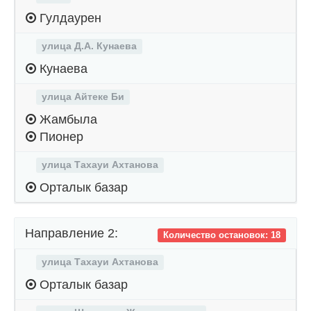
Гулдаурен
улица Д.А. Кунаева
Кунаева
улица Айтеке Би
Жамбыла
Пионер
улица Тахауи Ахтанова
Орталык базар
Направление 2:
Количество остановок: 18
улица Тахауи Ахтанова
Орталык базар