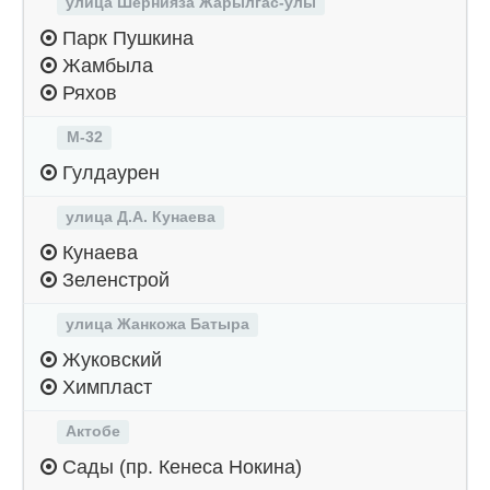
улица Шернияза Жарылгас-улы
Парк Пушкина
Жамбыла
Ряхов
М-32
Гулдаурен
улица Д.А. Кунаева
Кунаева
Зеленстрой
улица Жанкожа Батыра
Жуковский
Химпласт
Актобе
Сады (пр. Кенеса Нокина)