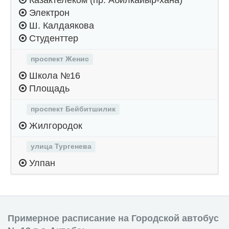
Казактелеком (пр. Абилкайыр-хана)
Электрон
Ш. Калдаякова
Студенттер
проспект Женис
Школа №16
Площадь
проспект Бейбитшилик
Жилгородок
улица Тургенева
Улпан
Примерное расписание на Городской автобус