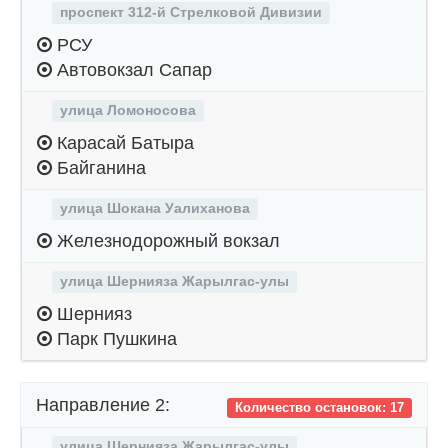
проспект 312-й Стрелковой Дивизии
РСУ
Автовокзал Сапар
улица Ломоносова
Карасай Батыра
Байганина
улица Шокана Уалиханова
Железнодорожный вокзал
улица Шернияза Жарылгас-улы
Шернияз
Парк Пушкина
Направление 2:
Количество остановок: 17
улица Шернияза Жарылгас-улы